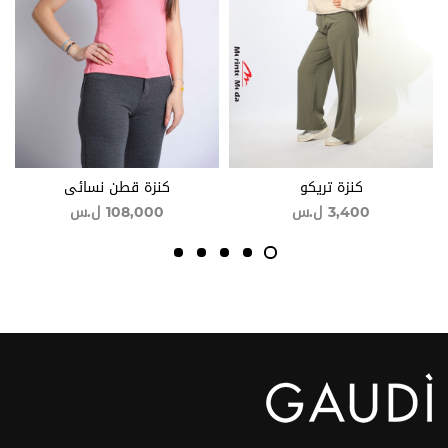
كنزة تريكو
كنزة قطن نسائي
3,400
ل.س
108,000
ل.س