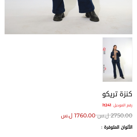
كنزة تريكو
رقم الموديل:
lt241
2750.00
ل.س
1760.00
ل.س
الألوان المتوفرة
: