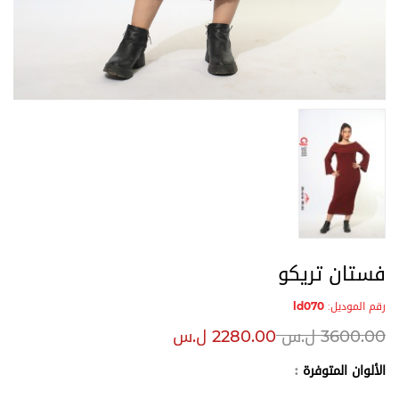
فستان تريكو
رقم الموديل:
ld070
3600.00
ل.س
2280.00
ل.س
الألوان المتوفرة
: