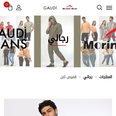
0
رجالي
المنتجات
رجالي
قميص لنن