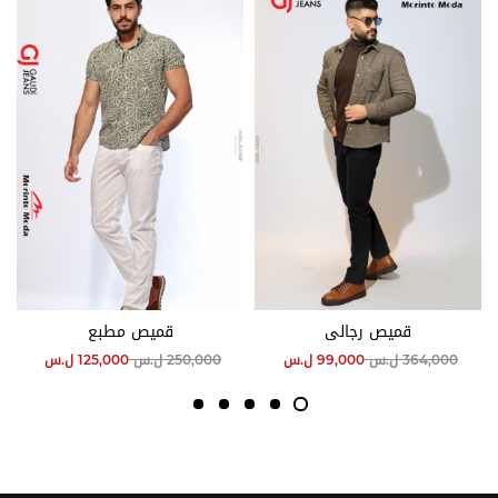
قميص رجالي
قميص مطبع
364,000
ل.س
99,000
ل.س
250,000
ل.س
125,000
ل.س