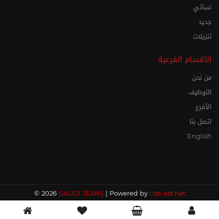
نسائي
جديد
تنزيلات
الأقسام الفرعية
من نحن
التوظيف
الأفرع
اتصل بنا
English
© 2026
GAUDI JEANS
| Powered by :
tss-est.net
0