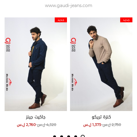
www.gaudi-jeans.com
جديد
جديد
كنزة تريكو
جاكيت جينز
2,750
ل.س
1,375
ل.س
4,320
ل.س
2,760
ل.س