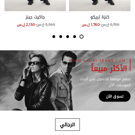
كنزة تريكو
جاكيت جينز
2,750
ل.س
1,760
ل.س
3,360
ل.س
2,150
ل.س
WWW.GAUDI-JEANS.COM
الأكثر مبيعاً
تصفح موقعنا للحصول على أحدث
الموديلات الآن
تسوق الآن
الرجالي